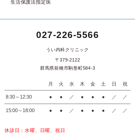
生活保護法指定医
027-226-5566
うい内科クリニック
〒379-2122
群馬県前橋市駒形町584-3
月
火
水
木
金
土
日
祝
8:30～12:30
●
●
／
●
●
●
／
／
15:00～18:00
●
●
／
●
●
●
／
／
休診日：水曜、日曜、祝日